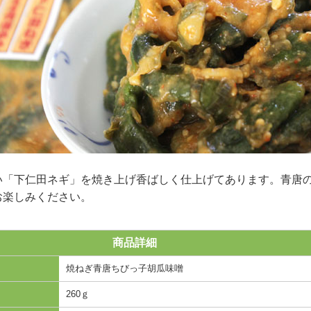
い「下仁田ネギ」を焼き上げ香ばしく仕上げてあります。青唐
お楽しみください。
商品詳細
焼ねぎ青唐ちびっ子胡瓜味噌
260ｇ