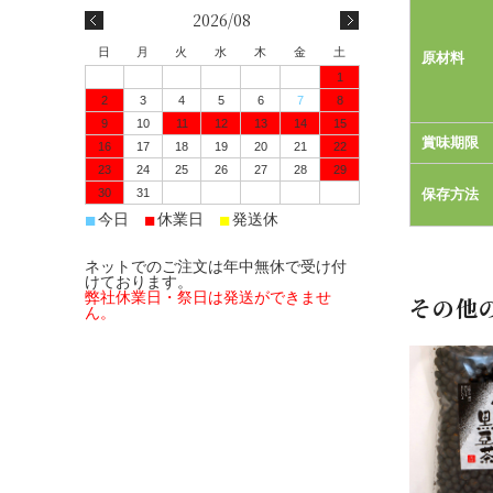
2026/08
日
月
火
水
木
金
土
原材料
1
2
3
4
5
6
7
8
9
10
11
12
13
14
15
賞味期限
16
17
18
19
20
21
22
23
24
25
26
27
28
29
30
31
保存方法
■
■
■
今日
休業日
発送休
ネットでのご注文は年中無休で受け付
けております。
弊社休業日・祭日は発送ができませ
その他
ん。