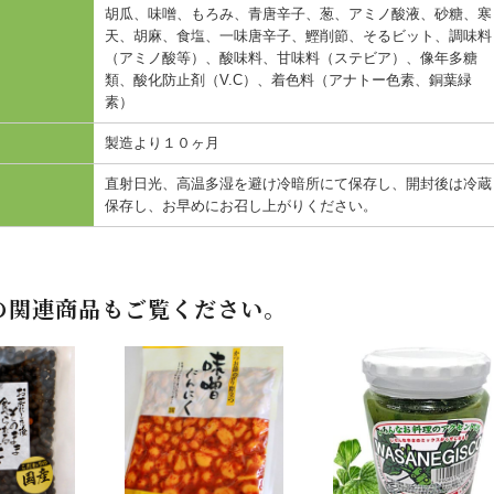
胡瓜、味噌、もろみ、青唐辛子、葱、アミノ酸液、砂糖、寒
天、胡麻、食塩、一味唐辛子、鰹削節、そるビット、調味料
（アミノ酸等）、酸味料、甘味料（ステビア）、像年多糖
類、酸化防止剤（V.C）、着色料（アナトー色素、銅葉緑
素）
製造より１０ヶ月
直射日光、高温多湿を避け冷暗所にて保存し、開封後は冷蔵
保存し、お早めにお召し上がりください。
の関連商品もご覧ください。