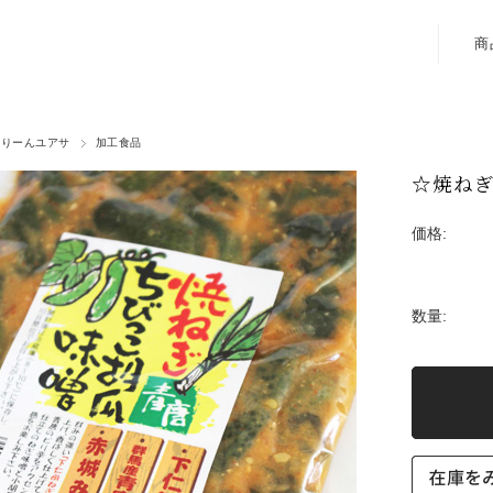
商
ぐりーんユアサ
加工食品
☆焼ね
価格:
数量: