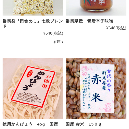
群馬発『田舎めし』七穀ブレン
群馬県産 青唐辛子味噌
ド
¥648
(税込)
¥648
(税込)
在庫 ○
徳用かんぴょう 45g 国産
国産 赤米 15０ｇ