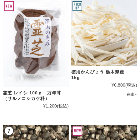
徳用かんぴょう 栃木県産
1kg
¥6,800
(税込)
霊芝 レイシ 100ｇ 万年茸
在庫 ○
（サルノコシカケ科）
¥1,200
(税込)