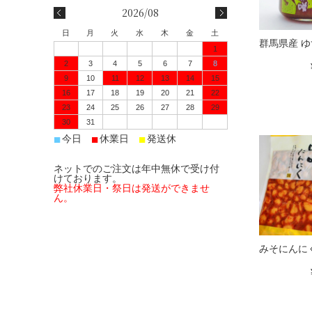
2026/08
日
月
火
水
木
金
土
群馬県産 
1
2
3
4
5
6
7
8
9
10
11
12
13
14
15
16
17
18
19
20
21
22
23
24
25
26
27
28
29
30
31
■
■
■
今日
休業日
発送休
ネットでのご注文は年中無休で受け付
けております。
弊社休業日・祭日は発送ができませ
ん。
みそにんに