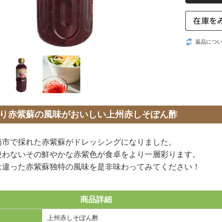
返品につ
り赤紫蘇の風味がおいしい上州赤しそぽん酢
橋市で採れた赤紫蘇がドレッシングになりました。
使わないその鮮やかな赤紫色が食卓をより一層彩ります。
は違った赤紫蘇独特の風味を是非味わってみてください！
商品詳細
上州赤しそぽん酢