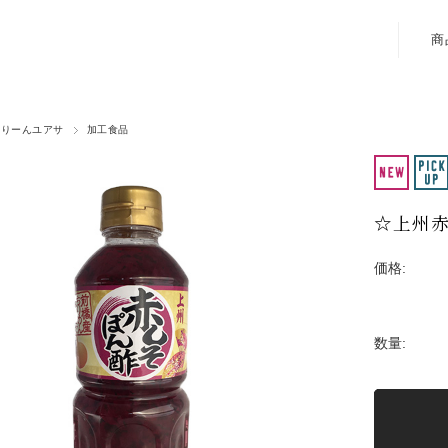
商
ぐりーんユアサ
加工食品
☆上州
価格:
数量: