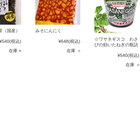
茶（国産）
みそにんにく
☆ワサネギスコ わさ
¥540
(税込)
¥648
(税込)
びの効いたねぎの瓶詰
在庫 ×
在庫 ○
¥540
(税込)
在庫 ○