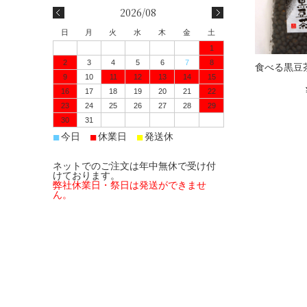
2026/08
日
月
火
水
木
金
土
1
2
3
4
5
6
7
8
食べる黒豆
9
10
11
12
13
14
15
16
17
18
19
20
21
22
23
24
25
26
27
28
29
30
31
■
■
■
今日
休業日
発送休
ネットでのご注文は年中無休で受け付
けております。
弊社休業日・祭日は発送ができませ
ん。