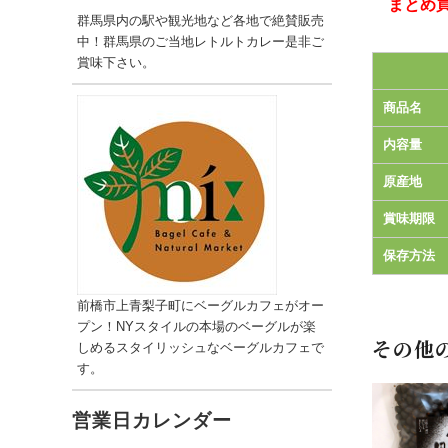
まとめ買
群馬県内の駅や観光地など各地で絶賛販売
中！群馬県のご当地レトルトカレー是非ご
賞味下さい。
商品名
内容量
原産地
賞味期限
保存方法
前橋市上青梨子町にベーグルカフェがオー
プン！NYスタイルの本場のベーグルが楽
その他
しめるスタイリッシュなベーグルカフェで
す。