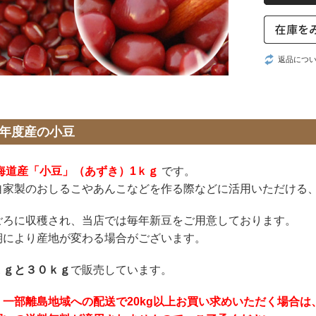
返品につ
年度産の小豆
海道産「小豆」（あずき）1ｋｇ
です。
自家製のおしるこやあんこなどを作る際などに活用いただける
ごろに収穫され、当店では毎年新豆をご用意しております。
期により産地が変わる場合がございます。
ｋｇと３０ｋｇ
で販売しています。
一部離島地域への配送で20kg以上お買い求めいただく場合は、