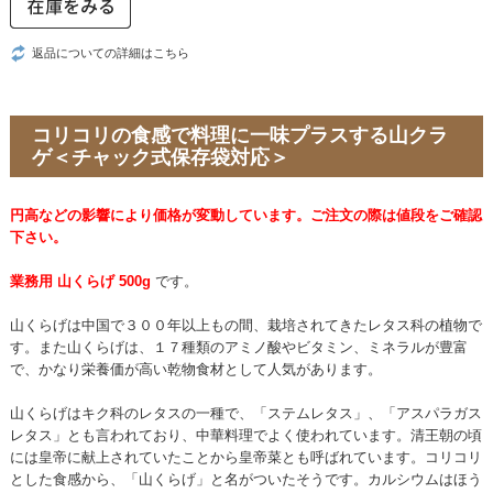
返品についての詳細はこちら
コリコリの食感で料理に一味プラスする山クラ
ゲ＜チャック式保存袋対応＞
円高などの影響により価格が変動しています。ご注文の際は値段をご確認
下さい。
業務用 山くらげ 500g
です。
山くらげは中国で３００年以上もの間、栽培されてきたレタス科の植物で
す。また山くらげは、１７種類のアミノ酸やビタミン、ミネラルが豊富
で、かなり栄養価が高い乾物食材として人気があります。
山くらげはキク科のレタスの一種で、「ステムレタス」、「アスパラガス
レタス」とも言われており、中華料理でよく使われています。清王朝の頃
には皇帝に献上されていたことから皇帝菜とも呼ばれています。コリコリ
とした食感から、「山くらげ」と名がついたそうです。カルシウムはほう