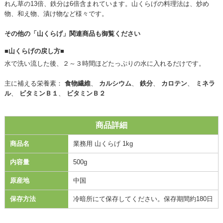
れん草の13倍、鉄分は6倍含まれています。山くらげの料理法は、炒め
物、和え物、漬け物など様々です。
その他の「山くらげ」関連商品も御覧ください
■山くらげの戻し方■
水で洗い流した後、２～３時間ほどたっぷりの水に入れるだけです。
主に補える栄養素：
食物繊維
、
カルシウム
、
鉄分
、
カロテン
、
ミネラ
ル
、
ビタミンＢ１
、
ビタミンＢ２
商品詳細
商品名
業務用 山くらげ 1kg
内容量
500g
原産地
中国
保存方法
冷暗所にて保存してください。保存期間約180日