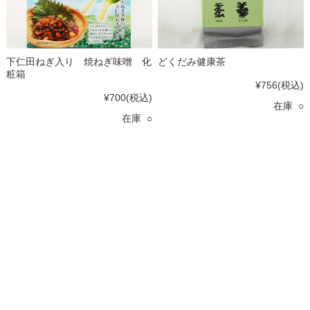
下仁田ねぎ入り 焼ねぎ味噌 化
どくだみ健康茶
粧箱
¥756
(税込)
¥700
(税込)
在庫 ○
在庫 ○