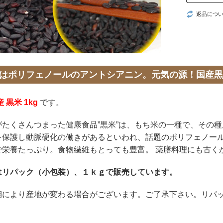
返品につ
はポリフェノールのアントシアニン。元気の源！国産黒
 黒米 1kg
です。
がたくさんつまった健康食品”黒米”は、もち米の一種で、その
を保護し動脈硬化の働きがあるといわれ、話題のポリフェノール
で栄養たっぷり。食物繊維もとっても豊富。 薬膳料理にも古く
はリパック（小包装）、１ｋｇで販売しています。
期により産地が変わる場合がございます。ご了承下さい。リパ
。