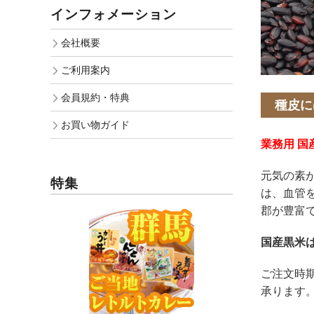
インフォメーション
会社概要
ご利用案内
会員規約・特典
種皮に
お買い物ガイド
業務用 国産
元気の素
特集
は、血管
郡が豊富
国産黒米
ご注文時
承ります