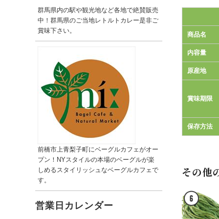
群馬県内の駅や観光地など各地で絶賛販売
中！群馬県のご当地レトルトカレー是非ご
賞味下さい。
商品名
内容量
原産地
賞味期限
保存方法
前橋市上青梨子町にベーグルカフェがオー
プン！NYスタイルの本場のベーグルが楽
その他
しめるスタイリッシュなベーグルカフェで
す。