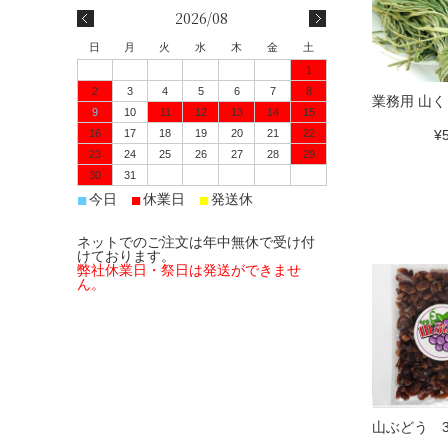
2026/08
日
月
火
水
木
金
土
1
2
3
4
5
6
7
8
業務用 山く
9
10
11
12
13
14
15
16
17
18
19
20
21
22
¥
23
24
25
26
27
28
29
30
31
■
■
■
今日
休業日
発送休
ネットでのご注文は年中無休で受け付
けております。
弊社休業日・祭日は発送ができませ
ん。
山ぶどう 3