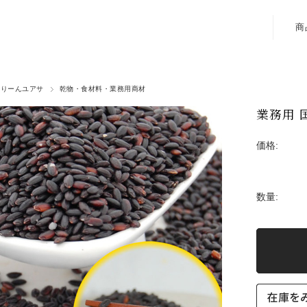
商
ぐりーんユアサ
乾物・食材料・業務用商材
業務用 国
価格:
数量: