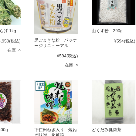
らげ 1kg
山くず粉 290g
黒ごまきな粉 パッケ
5,950
(税込)
¥594
(税込)
ージリニューアル
在庫 ○
¥594
(税込)
在庫 ○
00g
下仁田ねぎ入り 焼ね
どくだみ健康茶
ぎ味噌 化粧箱