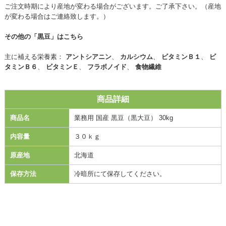
ご注文時期により産地が変わる場合がございます。ご了承下さい。（産地
が変わる場合はご連絡致します。）
その他の「黒豆」はこちら
主に補える栄養素：
アントシアニン
、
カルシウム
、
ビタミンＢ１
、
ビ
タミンＢ６
、
ビタミンＥ
、
フラボノイド
、
食物繊維
商品詳細
商品名
業務用 国産 黒豆（黒大豆） 30kg
内容量
３０ｋｇ
原産地
北海道
保存方法
冷暗所にて保存してください。