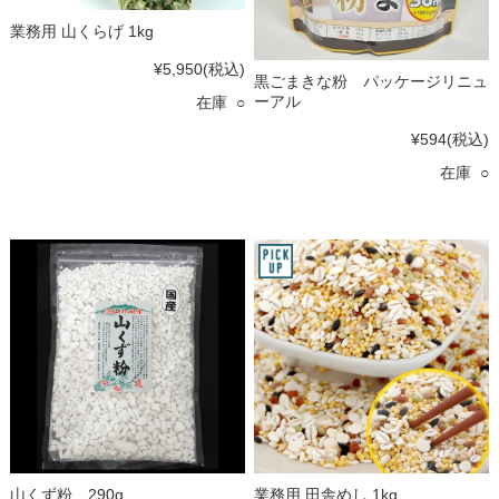
業務用 山くらげ 1kg
¥5,950
(税込)
黒ごまきな粉 パッケージリニュ
ーアル
在庫 ○
¥594
(税込)
在庫 ○
山くず粉 290g
業務用 田舎めし 1kg