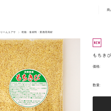
商
ぐりーんユアサ
乾物・食材料・業務用商材
もちき
価格:
数量: